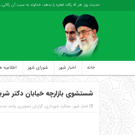
حدیث روز:
هر كه زكات فطره را بدهد، خداوند به سبب آن زكاتى 
خانه
اخبار شهر
شورای شهر
اطلاعیه ه
شستشوی بازارچه خیابان دکتر شری
اخبار شهر
،
عملکرد شهرداری
،
گزارش تصویری
،
واحد خدم